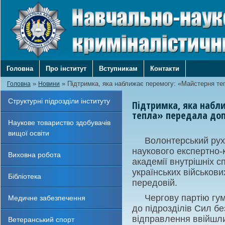
Головна
Про інститут
Вступникам
Контакти
»
»
Підтримка, яка наближає перемогу: «Майстерня те
Головна
Новини
Структурні підрозділи інституту
Підтримка, яка набл
тепла» передала доп
Наукове товариство здобувачів
вищої освіти
Волонтерський рух
наукового експертно-
Виховна робота
академії внутрішніх 
українських військов
Бібліотека
передовій.
Чергову партію гу
Медичне забезпечення
до підрозділів Сил бе
відправлення ввійшли
Ветеранський спорт