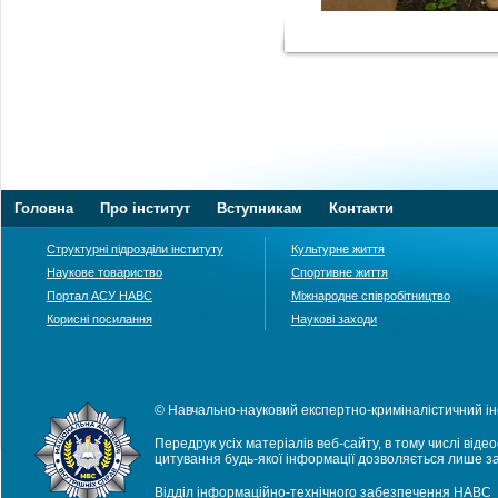
Головна
Про інститут
Вступникам
Контакти
Структурні підрозділи інституту
Культурне життя
Наукове товариство
Спортивне життя
Портал АСУ НАВС
Міжнародне співробітництво
Корисні посилання
Наукові заходи
© Навчально-науковий експертно-криміналістичний ін
Передрук усіх матеріалів веб-сайту, в тому числі віде
цитування будь-якої інформації дозволяється лише з
Відділ інформаційно-технічного забезпечення НАВС