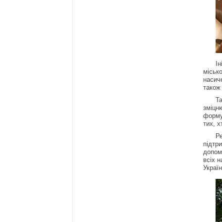
Ін
місько
насиче
також
Та
зміцню
форму
тих, х
Ре
підтри
допом
всіх 
Україн