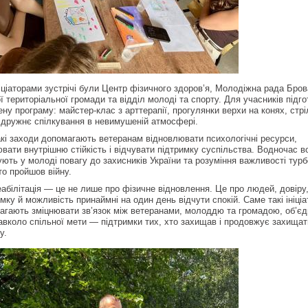
іціаторами зустрічі були Центр фізичного здоров’я, Молодіжна рада Бров
ї територіальної громади та відділ молоді та спорту. Для учасників підг
ну програму: майстер-клас з арттерапії, прогулянки верхи на конях, стрі
 дружнє спілкування в невимушеній атмосфері.
кі заходи допомагають ветеранам відновлювати психологічні ресурси,
вати внутрішню стійкість і відчувати підтримку суспільства. Водночас в
ють у молоді повагу до захисників України та розуміння важливості турб
то пройшов війну.
абілітація — це не лише про фізичне відновлення. Це про людей, довіру
мку й можливість принаймні на один день відчути спокій. Саме такі ініціа
агають зміцнювати зв’язок між ветеранами, молоддю та громадою, об’є
навколо спільної мети — підтримки тих, хто захищав і продовжує захищат
у.