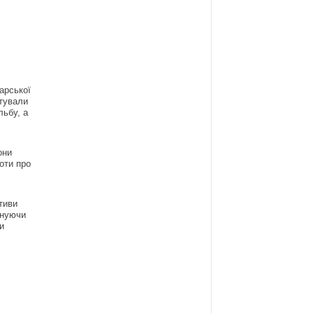
арської
отували
льбу, а
они
оти про
,
тиви
днуючи
и