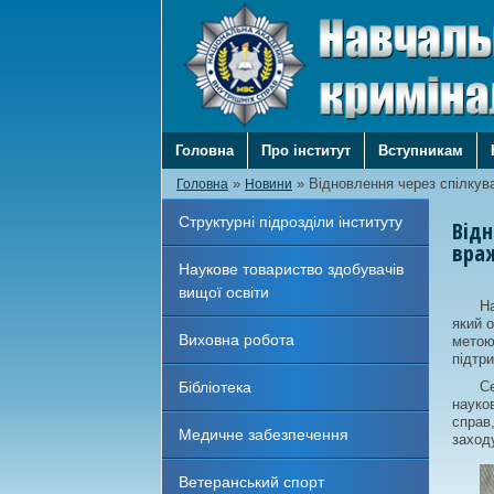
Головна
Про інститут
Вступникам
»
»
Відновлення через спілкува
Головна
Новини
Структурні підрозділи інституту
Відн
вра
Наукове товариство здобувачів
вищої освіти
На
який о
Виховна робота
метою
підтри
Бібліотека
Се
науков
справ
Медичне забезпечення
заходу
Ветеранський спорт