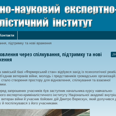
Контакти
ння, підтримку та нові враження
овлення через спілкування, підтримку та нові
29
ження
 заміській базі «Фермерський стан» відбувся захід із психологічної реабіл
б’єднав ветеранів війни, молодь і представників громадських організацій
 стало створення простору для відновлення, спілкування та взаємної
мки.
ред запрошених учасників був заступник начальника курсу навчально-
ого експертно-криміналістичного інституту Національної академії внутрі
, ветеран війни й учасник бойових дій Дмитро Верескун, який долучився 
 й поспілкувався з його учасниками.