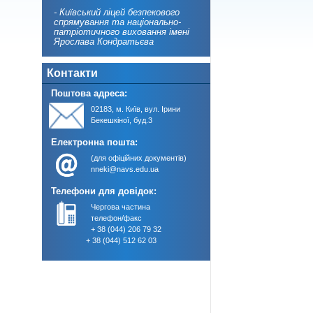
- Київський ліцей безпекового
спрямування та національно-
патріотичного виховання імені
Ярослава Кондратьєва
Контакти
Поштова адреса:
02183, м. Київ, вул. Ірини
Бекешкіної, буд.3
Електронна пошта:
(для офіційних документів)
nneki@navs.edu.ua
Телефони для довідок:
Чергова частина
телефон/факс
+ 38 (044) 206 79 32
+ 38 (044) 512 62 03