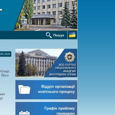
Пошук
-06-2026
ітації,
. Його
Відділ організації
освітнього процесу
шніх
до
Графік прийому
громадян